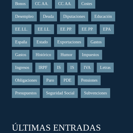
Bonos
CC.AA.
CC.AA.
Costes
Desempleo
Deuda
Diputaciones
Educación
EE.LL.
EE.LL.
EE.PP.
EE.PP.
EPA
España
Estado
Exportaciones
Gastos
Gastos
Histórico
Humor
Impuestos
Ingresos
IRPF
IS
IS
IVA
Letras
Obligaciones
Paro
PDE
Pensiones
Presupuestos
Seguridad Social
Subvenciones
ÚLTIMAS ENTRADAS