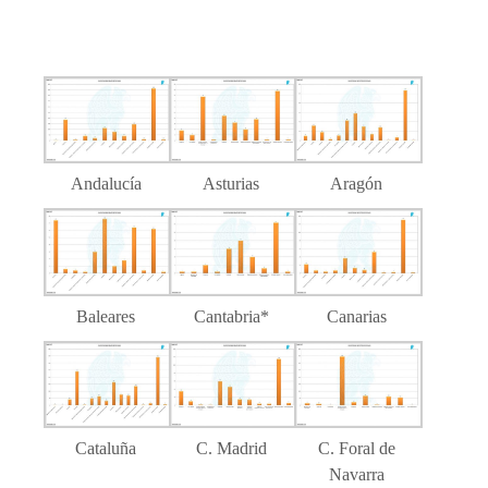
Andalucía
Asturias
Aragón
Baleares
Cantabria*
Canarias
Cataluña
C. Madrid
C. Foral de
Navarra