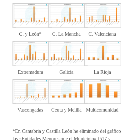
C. y León*
C. La Mancha
C. Valenciana
Extremadura
Galicia
La Rioja
Vascongadas
Ceuta y Melilla
Multicomunidad
*En Cantabria y Castilla León he eliminado del gráfico
las «Entidades Menores que el Municipio» (517 y