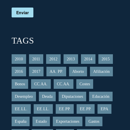
Enviar
TAGS
2010
2011
2012
2013
2014
2015
2016
2017
AA. PP.
Aborto
Afiliación
Bonos
CC.AA.
CC.AA.
Costes
Desempleo
Deuda
Diputaciones
Educación
EE.LL.
EE.LL.
EE.PP.
EE.PP.
EPA
España
Estado
Exportaciones
Gastos