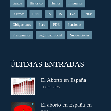
Gastos
Histórico
Humor
Impuestos
Ingresos
IRPF
IS
IS
IVA
Letras
Obligaciones
Paro
PDE
Pensiones
Presupuestos
Seguridad Social
Subvenciones
ÚLTIMAS ENTRADAS
El Aborto en España
01 OCT 2025
El aborto en España en