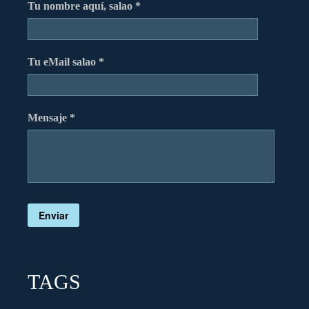
Tu nombre aquí, salao *
Tu eMail salao *
Mensaje *
Enviar
TAGS