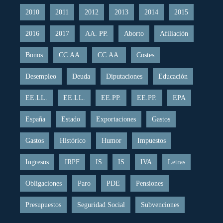
2010
2011
2012
2013
2014
2015
2016
2017
AA. PP.
Aborto
Afiliación
Bonos
CC.AA.
CC.AA.
Costes
Desempleo
Deuda
Diputaciones
Educación
EE.LL.
EE.LL.
EE.PP.
EE.PP.
EPA
España
Estado
Exportaciones
Gastos
Gastos
Histórico
Humor
Impuestos
Ingresos
IRPF
IS
IS
IVA
Letras
Obligaciones
Paro
PDE
Pensiones
Presupuestos
Seguridad Social
Subvenciones