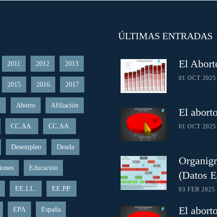
ÚLTIMAS ENTRADAS
El Abort
2011
2012
2013
01 OCT 2025
2015
2016
2017
.
Aborto
Afiliación
El abort
CC.AA.
CC.AA.
01 OCT 2025
Desempleo
Deuda
Organigr
iones
Educación
(Datos 
EE.LL.
EE.PP.
03 FEB 2025
El abort
EPA
España