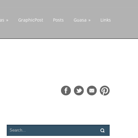
cas
»
GraphicPost
Posts
Guasa
»
Links