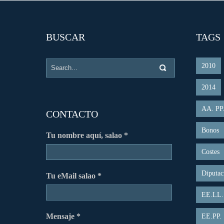
BUSCAR
TAGS
2010
2014
AA. PP
CONTACTO
Bonos
Tu nombre aquí, salao *
Costes
Diputac
Tu eMail salao *
EE.LL.
Mensaje *
EE.PP.