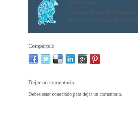
Sobre el autor
Animal mitológico mitad águila mitad 
encargado de custodiar los tesoros 
Compártelo
Dejar un comentario
Debes estar conectado para dejar un comentario.