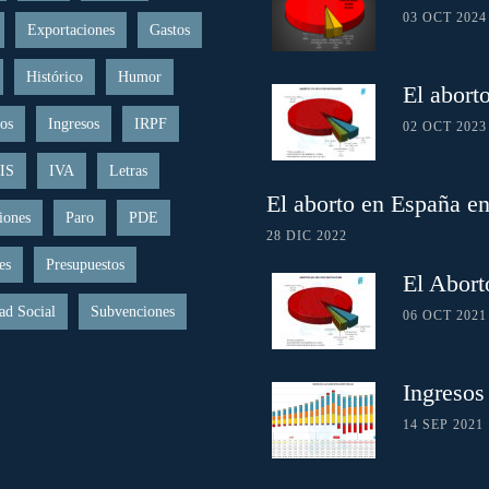
03 OCT 2024
Exportaciones
Gastos
Histórico
Humor
El abort
os
Ingresos
IRPF
02 OCT 2023
IS
IVA
Letras
El aborto en España e
iones
Paro
PDE
28 DIC 2022
es
Presupuestos
El Abort
ad Social
Subvenciones
06 OCT 2021
Ingresos
14 SEP 2021