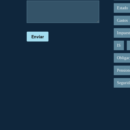
Estado
Gastos
Impuest
Enviar
IS
Obligac
Pension
Segurid