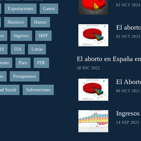
03 OCT 2024
Exportaciones
Gastos
Histórico
Humor
El abort
os
Ingresos
IRPF
02 OCT 2023
IS
IVA
Letras
El aborto en España e
iones
Paro
PDE
28 DIC 2022
es
Presupuestos
El Abort
ad Social
Subvenciones
06 OCT 2021
Ingresos
14 SEP 2021