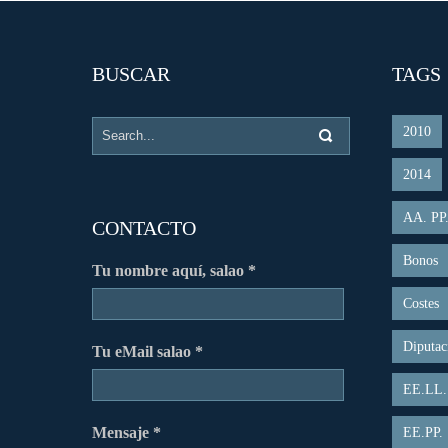
BUSCAR
TAGS
2010
2014
AA. PP
CONTACTO
Bonos
Tu nombre aquí, salao *
Costes
Diputac
Tu eMail salao *
EE.LL.
Mensaje *
EE.PP.