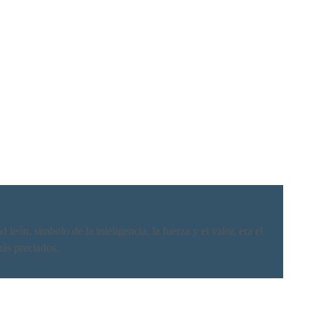
león, símbolo de la inteligencia, la fuerza y el valor, era el
más preciados.