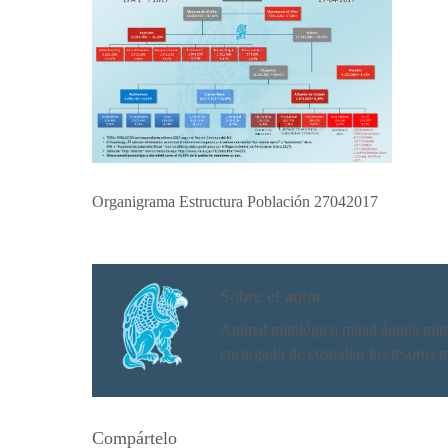
Organigrama Estructura Población 27042017
Sobre el autor
Animal mitológico mitad águila mitad 
encargado de custodiar los tesoros 
Compártelo