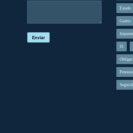
Estado
Gastos
Impuest
Enviar
IS
Obligac
Pension
Segurid