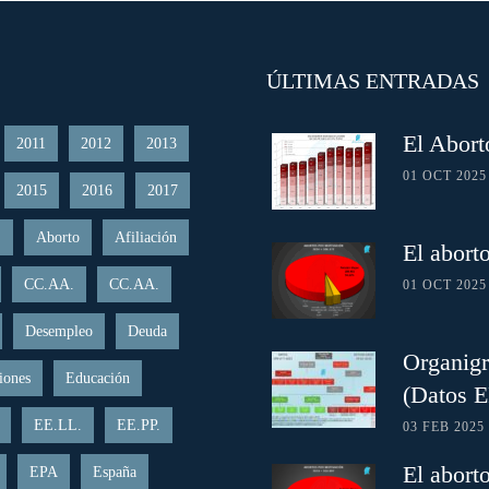
ÚLTIMAS ENTRADAS
El Abort
2011
2012
2013
01 OCT 2025
2015
2016
2017
.
Aborto
Afiliación
El abort
CC.AA.
CC.AA.
01 OCT 2025
Desempleo
Deuda
Organigr
iones
Educación
(Datos 
EE.LL.
EE.PP.
03 FEB 2025
El abort
EPA
España