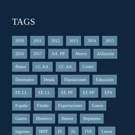
TAGS
2010
2011
2012
2013
2014
2015
2016
2017
AA. PP.
Aborto
Afiliación
Bonos
CC.AA.
CC.AA.
Costes
Desempleo
Deuda
Diputaciones
Educación
EE.LL.
EE.LL.
EE.PP.
EE.PP.
EPA
España
Estado
Exportaciones
Gastos
Gastos
Histórico
Humor
Impuestos
Ingresos
IRPF
IS
IS
IVA
Letras