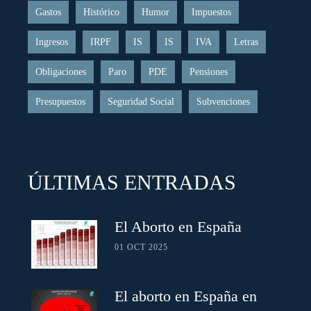
Gastos
Histórico
Humor
Impuestos
Ingresos
IRPF
IS
IS
IVA
Letras
Obligaciones
Paro
PDE
Pensiones
Presupuestos
Seguridad Social
Subvenciones
ÚLTIMAS ENTRADAS
El Aborto en España
01 OCT 2025
El aborto en España en