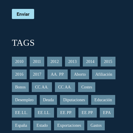
Enviar
TAGS
2010
2011
2012
2013
2014
2015
2016
2017
AA. PP.
Aborto
Afiliación
Bonos
CC.AA.
CC.AA.
Costes
Desempleo
Deuda
Diputaciones
Educación
EE.LL.
EE.LL.
EE.PP.
EE.PP.
EPA
España
Estado
Exportaciones
Gastos