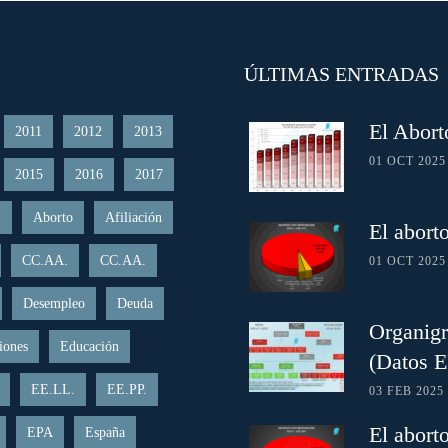
ÚLTIMAS ENTRADAS
El Abort
2011
2012
2013
01 OCT 2025
2015
2016
2017
.
Aborto
Afiliación
El abort
CC.AA.
CC.AA.
01 OCT 2025
Desempleo
Deuda
Organigr
iones
Educación
(Datos 
EE.LL.
EE.PP.
03 FEB 2025
El abort
EPA
España