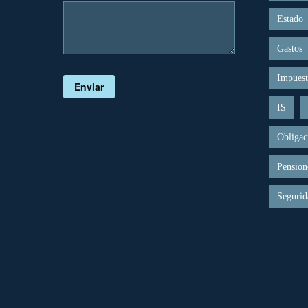
Estado
Gastos
Impuest
Enviar
IS
Obligac
Pension
Segurid