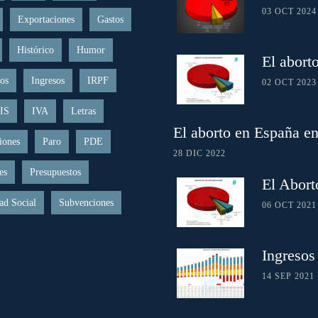
03 OCT 2024
Exportaciones
Gastos
Histórico
Humor
El abort
os
Ingresos
IRPF
02 OCT 2023
IS
IVA
Letras
El aborto en España e
iones
Paro
PDE
28 DIC 2022
es
Presupuestos
El Abort
ad Social
Subvenciones
06 OCT 2021
Ingresos
14 SEP 2021