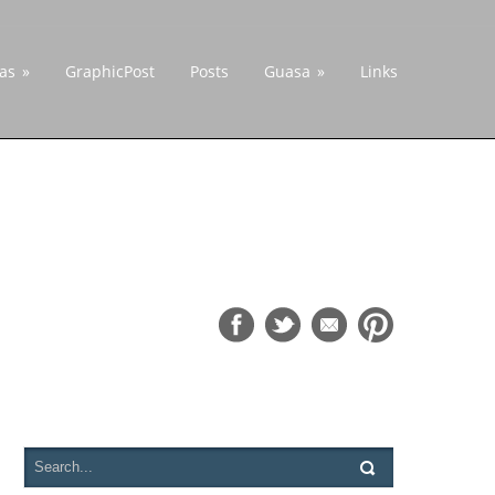
cas
»
GraphicPost
Posts
Guasa
»
Links