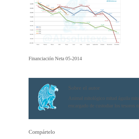
Financiación Neta 05-2014
Sobre el autor
Animal mitológico mitad águila mitad 
encargado de custodiar los tesoros 
Compártelo