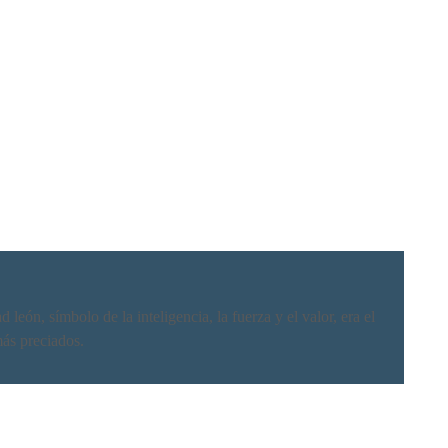
león, símbolo de la inteligencia, la fuerza y el valor, era el
más preciados.