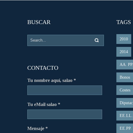
BUSCAR
TAGS
2010
2014
AA. PP
CONTACTO
Bonos
Tu nombre aquí, salao *
Costes
Diputac
Tu eMail salao *
EE.LL.
Mensaje *
EE.PP.