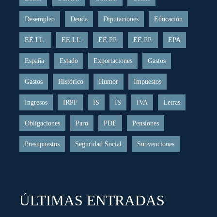
Desempleo
Deuda
Diputaciones
Educación
EE.LL.
EE.LL.
EE.PP.
EE.PP.
EPA
España
Estado
Exportaciones
Gastos
Gastos
Histórico
Humor
Impuestos
Ingresos
IRPF
IS
IS
IVA
Letras
Obligaciones
Paro
PDE
Pensiones
Presupuestos
Seguridad Social
Subvenciones
ÚLTIMAS ENTRADAS