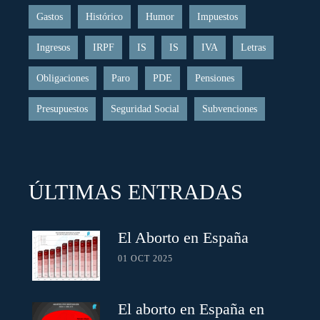
Gastos
Histórico
Humor
Impuestos
Ingresos
IRPF
IS
IS
IVA
Letras
Obligaciones
Paro
PDE
Pensiones
Presupuestos
Seguridad Social
Subvenciones
ÚLTIMAS ENTRADAS
El Aborto en España
01 OCT 2025
El aborto en España en