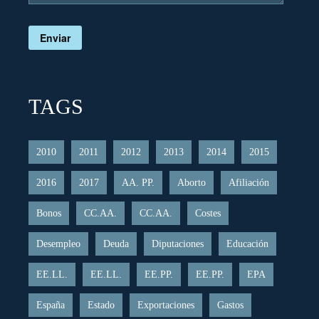
Enviar
TAGS
2010
2011
2012
2013
2014
2015
2016
2017
AA. PP.
Aborto
Afiliación
Bonos
CC.AA.
CC.AA.
Costes
Desempleo
Deuda
Diputaciones
Educación
EE.LL.
EE.LL.
EE.PP.
EE.PP.
EPA
España
Estado
Exportaciones
Gastos