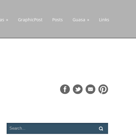
cas
»
GraphicPost
Posts
Guasa
»
Links