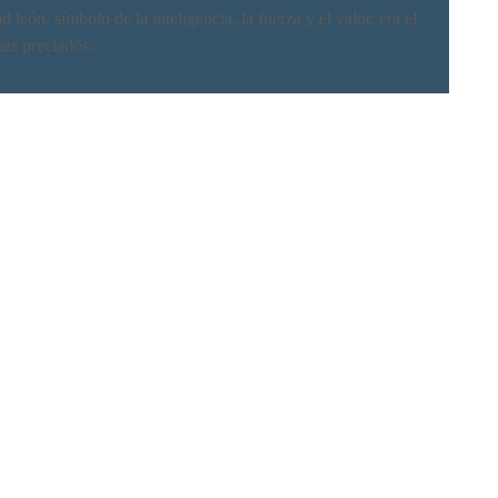
león, símbolo de la inteligencia, la fuerza y el valor, era el
más preciados.