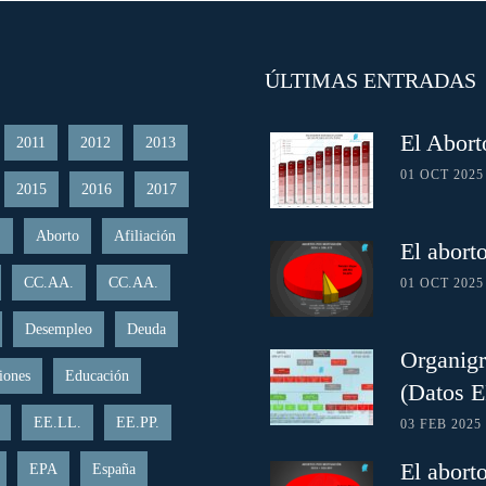
ÚLTIMAS ENTRADAS
El Abort
2011
2012
2013
01 OCT 2025
2015
2016
2017
.
Aborto
Afiliación
El abort
CC.AA.
CC.AA.
01 OCT 2025
Desempleo
Deuda
Organigr
iones
Educación
(Datos 
EE.LL.
EE.PP.
03 FEB 2025
El abort
EPA
España