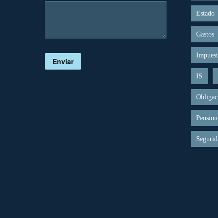
Estado
Gastos
Impuest
Enviar
IS
Obligac
Pension
Segurid