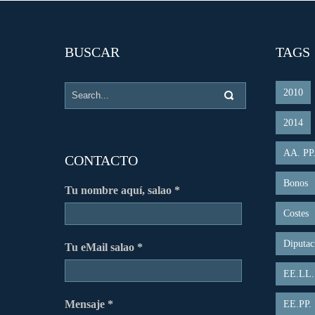
BUSCAR
TAGS
2010
2014
AA. PP
CONTACTO
Bonos
Tu nombre aquí, salao *
Costes
Diputac
Tu eMail salao *
EE.LL.
Mensaje *
EE.PP.