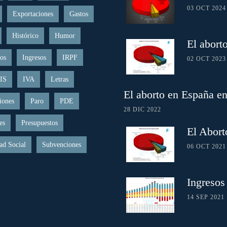
03 OCT 2024
Exportaciones
Gastos
Histórico
Humor
El abort
os
Ingresos
IRPF
02 OCT 2023
IS
IVA
Letras
El aborto en España e
iones
Paro
PDE
28 DIC 2022
es
Presupuestos
El Abort
ad Social
Subvenciones
06 OCT 2021
Ingresos
14 SEP 2021