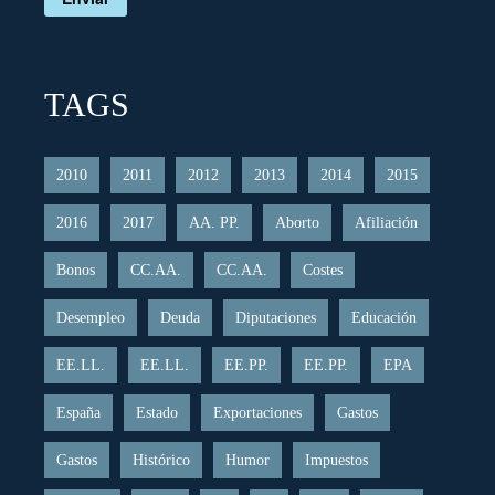
TAGS
2010
2011
2012
2013
2014
2015
2016
2017
AA. PP.
Aborto
Afiliación
Bonos
CC.AA.
CC.AA.
Costes
Desempleo
Deuda
Diputaciones
Educación
EE.LL.
EE.LL.
EE.PP.
EE.PP.
EPA
España
Estado
Exportaciones
Gastos
Gastos
Histórico
Humor
Impuestos