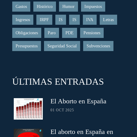
Gastos
Histórico
Humor
Impuestos
Ingresos
IRPF
IS
IS
IVA
Letras
Obligaciones
Paro
PDE
Pensiones
Presupuestos
Seguridad Social
Subvenciones
ÚLTIMAS ENTRADAS
El Aborto en España
01 OCT 2025
El aborto en España en