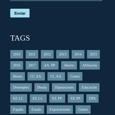
Enviar
TAGS
2010
2011
2012
2013
2014
2015
2016
2017
AA. PP.
Aborto
Afiliación
Bonos
CC.AA.
CC.AA.
Costes
Desempleo
Deuda
Diputaciones
Educación
EE.LL.
EE.LL.
EE.PP.
EE.PP.
EPA
España
Estado
Exportaciones
Gastos