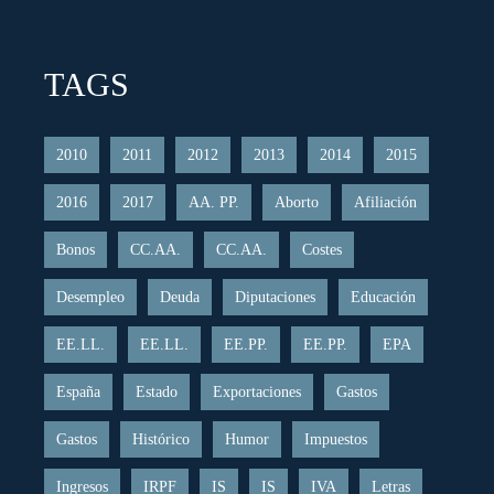
TAGS
2010
2011
2012
2013
2014
2015
2016
2017
AA. PP.
Aborto
Afiliación
Bonos
CC.AA.
CC.AA.
Costes
Desempleo
Deuda
Diputaciones
Educación
EE.LL.
EE.LL.
EE.PP.
EE.PP.
EPA
España
Estado
Exportaciones
Gastos
Gastos
Histórico
Humor
Impuestos
Ingresos
IRPF
IS
IS
IVA
Letras